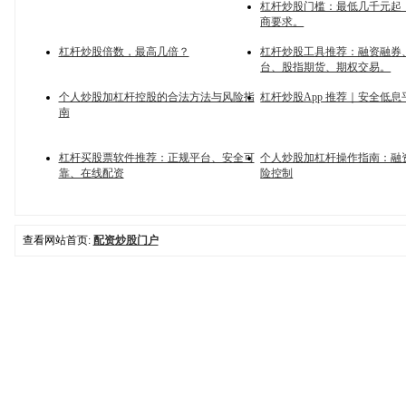
杠杆炒股门槛：最低几千元起
商要求。
杠杆炒股倍数，最高几倍？
杠杆炒股工具推荐：融资融券
台、股指期货、期权交易。
个人炒股加杠杆控股的合法方法与风险指
杠杆炒股App 推荐｜安全低息
南
杠杆买股票软件推荐：正规平台、安全可
个人炒股加杠杆操作指南：融
靠、在线配资
险控制
查看网站首页:
配资炒股门户